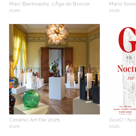
Marc Bankowsky. L’Âge de Bronze
Mario Siro
2026
2026
Ceramic Art Fair 2025
GooO ! Noc
2025
2025