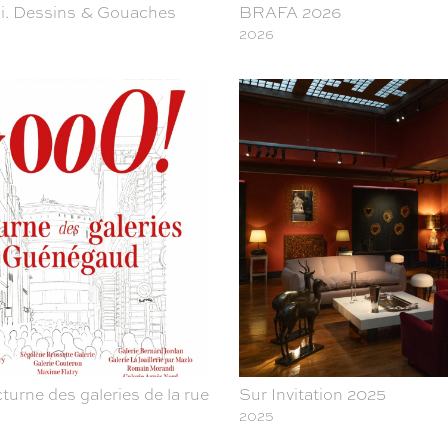
ni. Dessins & Gouaches
BRAFA 2026
2026
turne des galeries de la rue Guénégaud
Sur Invitation 2025
2025