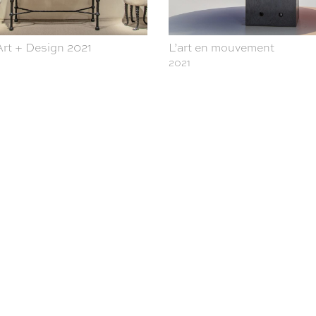
rt + Design 2021
L’art en mouvement
2021