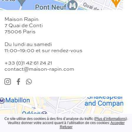
Maison Rapin
7 Quai de Conti
75006 Paris
Du lundi au samedi
11:00–19:00 et sur rendez-vous
+33 (0)1 42 61 24 21
contact@maison-rapin.com
Mentions légales
Conditions générales d’utilisation et
politiques de confidentialité
Paramètres des données
Ce site utilise des cookies à des fins d’analyse du traffic (
Plus d’informations
).
Abonnez-vous à notre newsletter
Veuillez donner votre accord quant à l’utilisation de ces cookies:
Accepter
Refuser