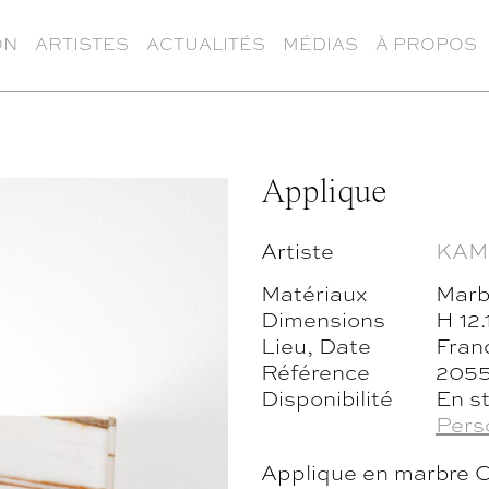
ON
ARTISTES
ACTUALITÉS
MÉDIAS
À PROPOS
Applique
Artiste
KAM
Matériaux
Marb
Dimensions
H 12.
Lieu, Date
Fran
Référence
205
Disponibilité
En s
Pers
Applique en marbre C