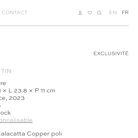
CONTACT
CONNEXION
MA
RECHERCHE
EN
FR
LISTE
EXCLUSIVITÉ
 TIN
re
1 × L 23.8 × P 11 cm
ce, 2023
5
tock
onnalisable
alacatta Copper poli