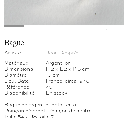
Previous
Next
Bague
Artiste
Jean Després
Matériaux
Argent, or
Dimensions
H 2 × L 2 × P 3 cm
Diamètre
1.7 cm
Lieu, Date
France, circa 1940
Référence
45
Disponibilité
En stock
Bague en argent et détail en or
Poinçon d’argent. Poinçon de maître.
Taille 54 / US taille 7