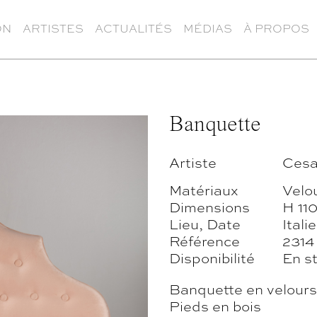
ON
ARTISTES
ACTUALITÉS
MÉDIAS
À PROPOS
Banquette
Artiste
Cesa
Matériaux
Velou
Dimensions
H 110
Lieu, Date
Itali
Référence
2314
Disponibilité
En s
Banquette en velours
Pieds en bois