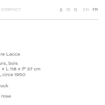
CONTACT
CONNEXION
MA
RECHERCHE
EN
FR
LISTE
re Lacca
rs, bois
 × L 118 × P 37 cm
e, circa 1950
tock
 rose