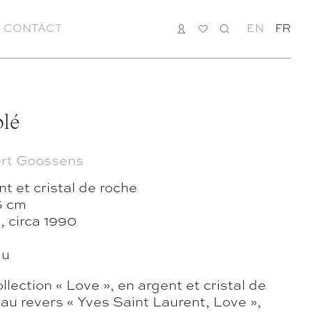
CONTACT
CONNEXION
MA
RECHERCHE
EN
FR
LISTE
blé
rt Goossens
t et cristal de roche
5 cm
, circa 1990
du
llection « Love », en argent et cristal de
 au revers « Yves Saint Laurent, Love »,