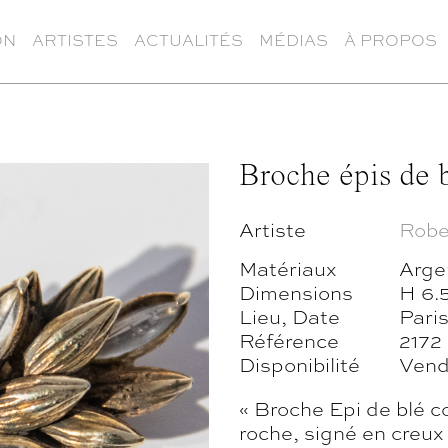
ON
ARTISTES
ACTUALITÉS
MÉDIAS
À PROPOS
Broche épis de 
Artiste
Robe
Matériaux
Argen
Dimensions
H 6.
Lieu, Date
Paris
Référence
2172
Disponibilité
Ven
« Broche Epi de blé co
roche, signé en creux