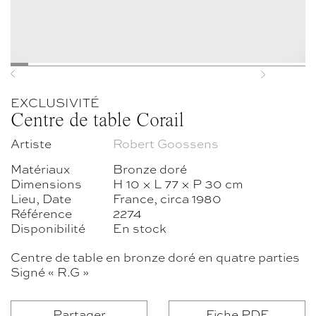
Previous
Next
EXCLUSIVITÉ
Centre de table Corail
Artiste
Robert Goossens
Matériaux
Bronze doré
Dimensions
H 10 × L 77 × P 30 cm
Lieu, Date
France, circa 1980
Référence
2274
Disponibilité
En stock
Centre de table en bronze doré en quatre parties
Signé « R.G »
Partager
Fiche PDF