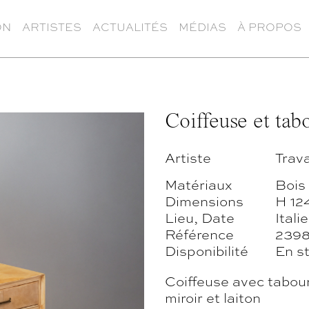
ON
ARTISTES
ACTUALITÉS
MÉDIAS
À PROPOS
Coiffeuse et tab
Artiste
Trava
Matériaux
Bois
Dimensions
H 12
Lieu, Date
Itali
Référence
239
Disponibilité
En s
Coiffeuse avec tabour
miroir et laiton