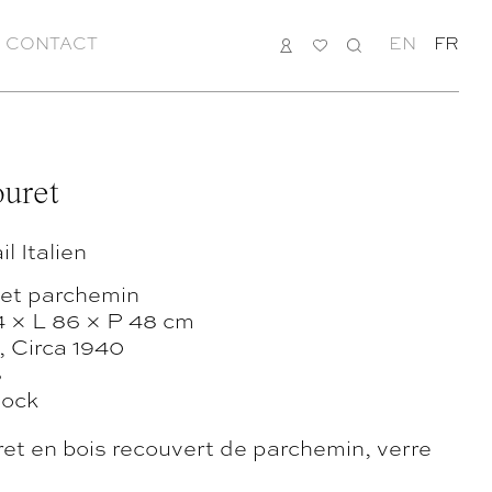
CONTACT
CONNEXION
MA
RECHERCHE
EN
FR
LISTE
ouret
il Italien
 et parchemin
4 × L 86 × P 48 cm
e, Circa 1940
8
tock
et en bois recouvert de parchemin, verre