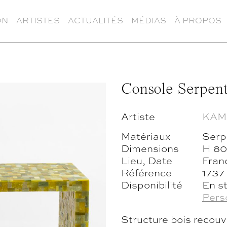
ON
ARTISTES
ACTUALITÉS
MÉDIAS
À PROPOS
Console Serpen
Artiste
KAM
Matériaux
Serp
Dimensions
H 80
Lieu, Date
Fran
Référence
1737
Disponibilité
En s
Pers
Structure bois recou