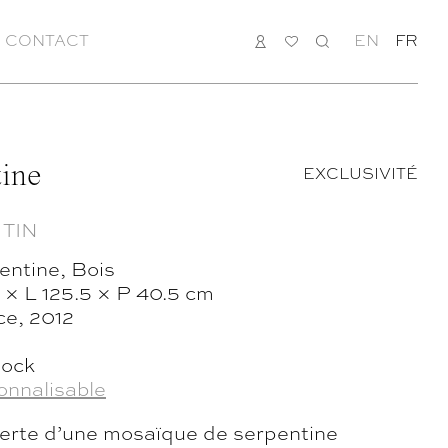
CONTACT
CONNEXION
MA
RECHERCHE
EN
FR
LISTE
tine
EXCLUSIVITÉ
 TIN
entine, Bois
 × L 125.5 × P 40.5 cm
ce, 2012
tock
onnalisable
verte d’une mosaïque de serpentine