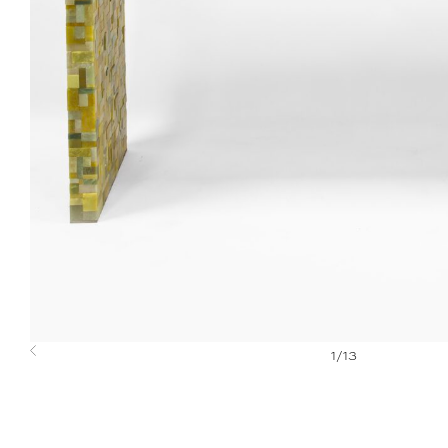
1
/
13
Previous