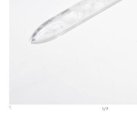
1
/
7
Previous