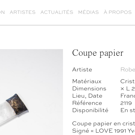
ON
ARTISTES
ACTUALITÉS
MÉDIAS
À PROPOS
Coupe papier
Artiste
Robe
Matériaux
Crist
Dimensions
× L 
Lieu, Date
Fran
Référence
2119
Disponibilité
En s
Coupe papier en cris
Signé « LOVE 1991 Yve