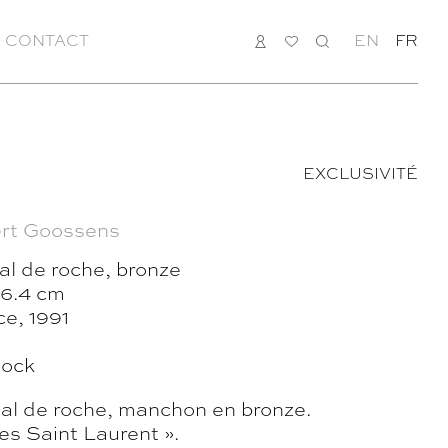
CONTACT
CONNEXION
MA
RECHERCHE
EN
FR
LISTE
EXCLUSIVITÉ
rt Goossens
al de roche, bronze
26.4 cm
ce, 1991
tock
tal de roche, manchon en bronze.
s Saint Laurent ».