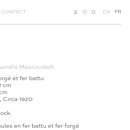
CONTACT
CONNEXION
MA
RECHERCHE
EN
FR
LISTE
sandro Mazzucotelli
orgé et fer battu
2 cm
 cm
e, Circa 1920
tock
es en fer battu et fer forgé