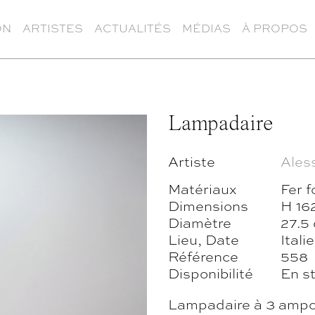
ON
ARTISTES
ACTUALITÉS
MÉDIAS
À PROPOS
Lampadaire
Artiste
Ales
Matériaux
Fer f
Dimensions
H 16
Diamètre
27.5
Lieu, Date
Itali
Référence
558
Disponibilité
En s
Lampadaire à 3 ampoul