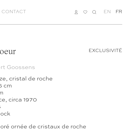
CONTACT
CONNEXION
MA
RECHERCHE
EN
FR
LISTE
oeur
EXCLUSIVITÉ
rt Goossens
e, cristal de roche
6 cm
m
e, circa 1970
5
tock
oré ornée de cristaux de roche