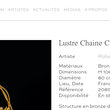
ON
ARTISTES
ACTUALITÉS
MÉDIAS
À PROPOS
Lustre Chaine C
Artiste
Robe
Matériaux
Bronz
Dimensions
H 10
Diamètre
80 c
Lieu, Date
Franc
Référence
208
Disponibilité
En s
Structure en bronze d