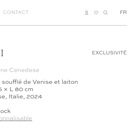
CONTACT
CONNEXION
MA
RECHERCH
FR
LISTE
I
EXCLUSIVITÉ
ne Cenedese
 soufflé de Venise et laiton
5 × L 80 cm
e, Italie, 2024
tock
onnalisable