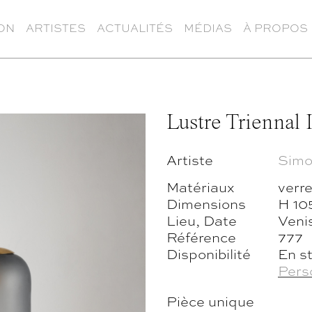
ON
ARTISTES
ACTUALITÉS
MÉDIAS
À PROPOS
Lustre Triennal I
Artiste
Simo
Matériaux
verre
Dimensions
H 10
Lieu, Date
Venis
Référence
777
Disponibilité
En s
Pers
Pièce unique