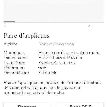
Previous
Next
Paire d’appliques
Artiste
Robert Goossens
Matériaux
Bronze doré et cristal de roche
Dimensions
H 37 × L 45 × P 13 cm
Lieu, Date
France, Circa 1970
Référence
905
Disponibilité
En stock
Paire d’appliques en bronze doré martelé imitant
des nénuphras et des feuilles avec des
ornements en cristal de roche
Partager
Fiche PDF