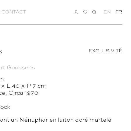
CONTACT
CONNEXION
MA
RECHERCHE
EN
FR
LISTE
s
EXCLUSIVITÉ
rt Goossens
on
 × L 40 × P 7 cm
ce, Circa 1970
tock
tant un Nénuphar en laiton doré martelé