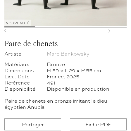
NOUVEAUTÉ
Previous
Next
Paire de chenets
Artiste
Marc Bankowsky
Matériaux
Bronze
Dimensions
H 59 × L 29 × P 55 cm
Lieu, Date
France, 2025
Référence
491
Disponibilité
Disponible en production
Paire de chenets en bronze imitant le dieu
égyptien Anubis
Partager
Fiche PDF