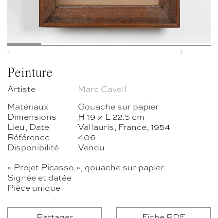
Previous
Next
Peinture
Artiste
Marc Cavell
Matériaux
Gouache sur papier
Dimensions
H 19 × L 22.5 cm
Lieu, Date
Vallauris, France, 1954
Référence
406
Disponibilité
Vendu
« Projet Picasso », gouache sur papier
Signée et datée
Pièce unique
Partager
Fiche PDF