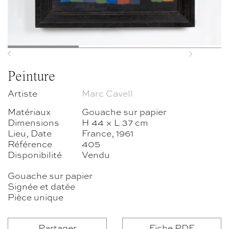
Previous
Next
Peinture
Artiste
Marc Cavell
Matériaux
Gouache sur papier
Dimensions
H 44 × L 37 cm
Lieu, Date
France, 1961
Référence
405
Disponibilité
Vendu
Gouache sur papier
Signée et datée
Pièce unique
Partager
Fiche PDF