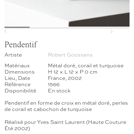
Previous
Next
Pendentif
Artiste
Robert Goossens
Matériaux
Métal doré, corail et turquoise
Dimensions
H 12 × L 12 × P 0 cm
Lieu, Date
France, 2002
Référence
1566
Disponibilité
En stock
Pendentif en forme de croix en métal doré, perles
de corail et cabochon de turquoise
Réalisé pour Yves Saint Laurent (Haute Couture
Été 2002)