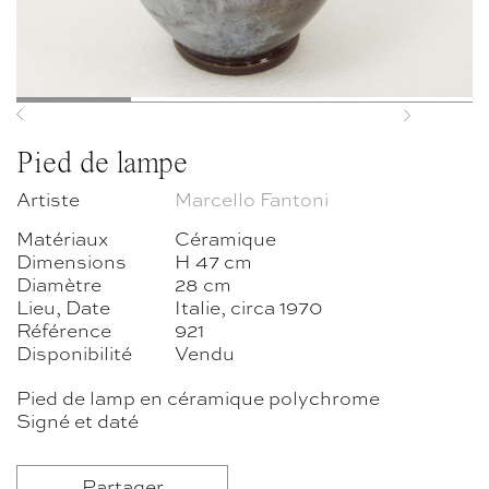
Previous
Next
Pied de lampe
Artiste
Marcello Fantoni
Matériaux
Céramique
Dimensions
H 47 cm
Diamètre
28 cm
Lieu, Date
Italie, circa 1970
Référence
921
Disponibilité
Vendu
Pied de lamp en céramique polychrome
Signé et daté
Partager