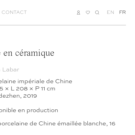
CONTACT
CONNEXION
MA
RECHERCHE
EN
FR
LISTE
e en céramique
 Labar
elaine impériale de Chine
5 × L 208 × P 11 cm
dezhen, 2019
onible en production
orcelaine de Chine émaillée blanche, 16