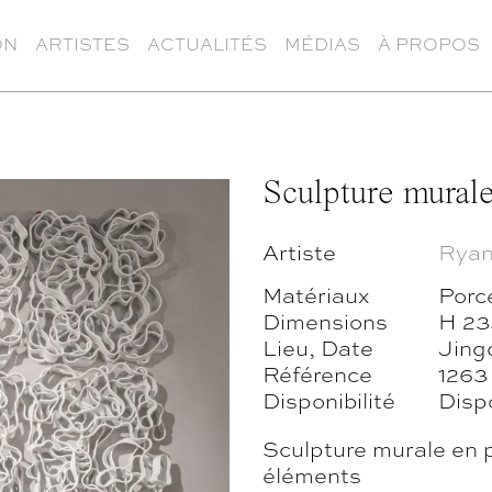
ON
ARTISTES
ACTUALITÉS
MÉDIAS
À PROPOS
Sculpture mural
Artiste
Ryan
Matériaux
Porc
Dimensions
H 23
Lieu, Date
Jing
Référence
1263
Disponibilité
Disp
Sculpture murale en p
éléments