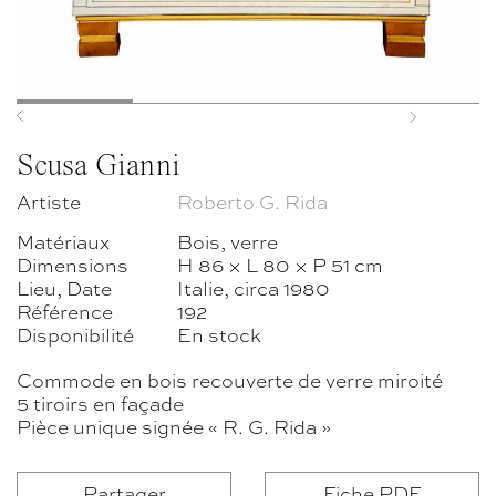
Previous
Next
Scusa Gianni
Artiste
Roberto G. Rida
Matériaux
Bois, verre
Dimensions
H 86 × L 80 × P 51 cm
Lieu, Date
Italie, circa 1980
Référence
192
Disponibilité
En stock
Commode en bois recouverte de verre miroité
5 tiroirs en façade
Pièce unique signée « R. G. Rida »
Partager
Fiche PDF