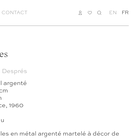
CONTACT
CONNEXION
MA
RECHERCHE
EN
FR
LISTE
es
 Després
l argenté
 cm
m
ce, 1960
du
les en métal argenté martelé à décor de