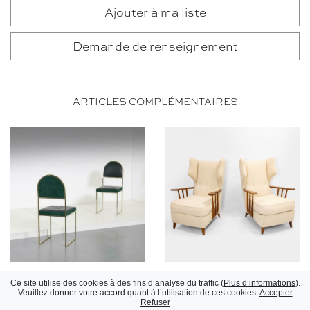
Ajouter à ma liste
Demande de renseignement
ARTICLES COMPLÉMENTAIRES
Paire de chaises SQ LUX
Paire de fauteuils
Ce site utilise des cookies à des fins d’analyse du traffic (
Plus d’informations
).
Willy Rizzo, circa 1970
Ico Parisi, circa 1950
Veuillez donner votre accord quant à l’utilisation de ces cookies:
Accepter
Refuser