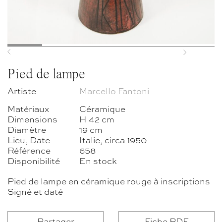
Previous
Next
Pied de lampe
Artiste
Marcello Fantoni
Matériaux
Céramique
Dimensions
H 42 cm
Diamètre
19 cm
Lieu, Date
Italie, circa 1950
Référence
658
Disponibilité
En stock
Pied de lampe en céramique rouge à inscriptions
Signé et daté
Partager
Fiche PDF