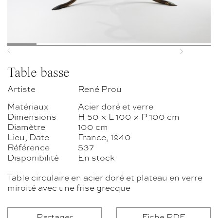
Previous
Next
Table basse
Artiste
René Prou
Matériaux
Acier doré et verre
Dimensions
H 50 × L 100 × P 100 cm
Diamètre
100 cm
Lieu, Date
France, 1940
Référence
537
Disponibilité
En stock
Table circulaire en acier doré et plateau en verre
miroité avec une frise grecque
Partager
Fiche PDF