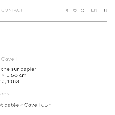
CONTACT
CONNEXION
MA
RECHERCHE
EN
FR
LISTE
 Cavell
che sur papier
 × L 50 cm
ce, 1963
tock
t datée « Cavell 63 »