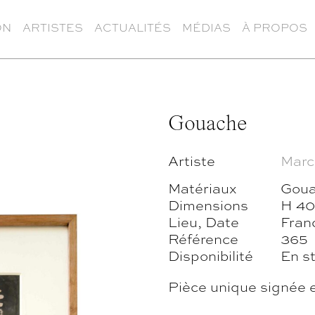
ON
ARTISTES
ACTUALITÉS
MÉDIAS
À PROPOS
Gouache
Artiste
Marc
Matériaux
Goua
Dimensions
H 40
Lieu, Date
Fran
Référence
365
Disponibilité
En s
Pièce unique signée e