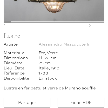
Previous
Next
Lustre
Artiste
Alessandro Mazzucotelli
Matériaux
Fer, Verre
Dimensions
H 122 cm
Diamètre
75 cm
Lieu, Date
Italie, 1910
Référence
1733
Disponibilité
En stock
Lustre en fer battu et verre de Murano soufflé
Partager
Fiche PDF